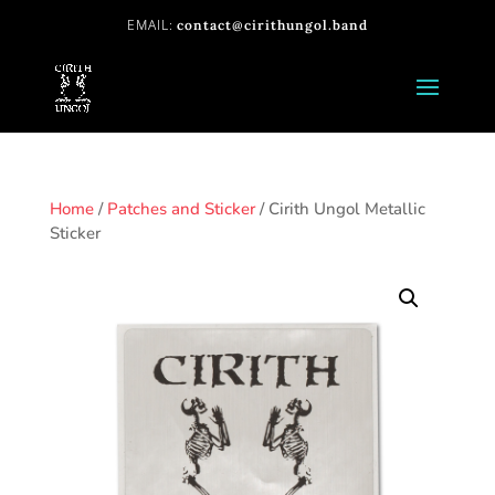
contact@cirithungol.band
Home
/
Patches and Sticker
/ Cirith Ungol Metallic
Sticker