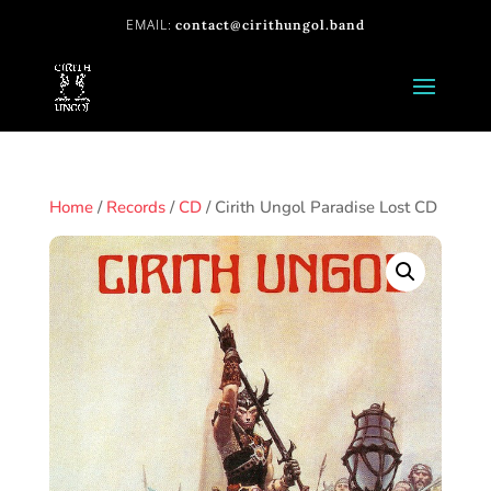
contact@cirithungol.band
Home
/
Records
/
CD
/ Cirith Ungol Paradise Lost CD