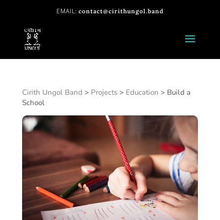
contact@cirithungol.band
Cirith Ungol Band
>
Projects
>
Education
>
Build a
School