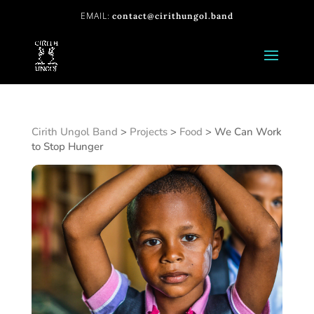
contact@cirithungol.band
Cirith Ungol Band
>
Projects
>
Food
>
We Can Work
to Stop Hunger